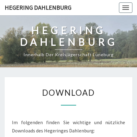
Skip
HEGERING DAHLENBURG
Togg
to
navig
content
HEGERING
DAHLENBURG
Innerhalb Der Kreisjägerschaft Lüneburg
DOWNLOAD
DOWNLOAD
Im folgenden finden Sie wichtige und nützliche
Downloads des Hegeringes Dahlenburg: