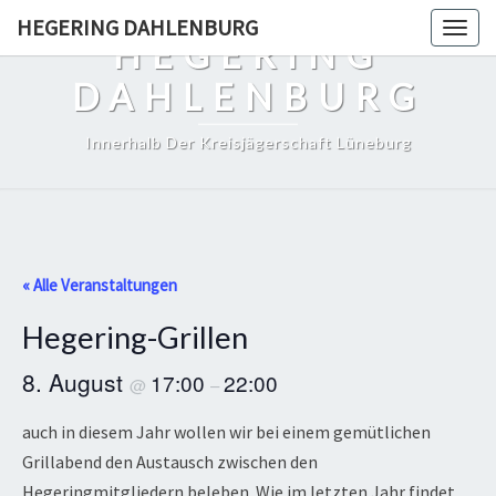
Skip
HEGERING DAHLENBURG
Togg
to
HEGERING
navig
content
DAHLENBURG
Innerhalb Der Kreisjägerschaft Lüneburg
« Alle Veranstaltungen
Hegering-Grillen
8. August
17:00
22:00
@
–
auch in diesem Jahr wollen wir bei einem gemütlichen
Grillabend den Austausch zwischen den
Hegeringmitgliedern beleben. Wie im letzten Jahr findet