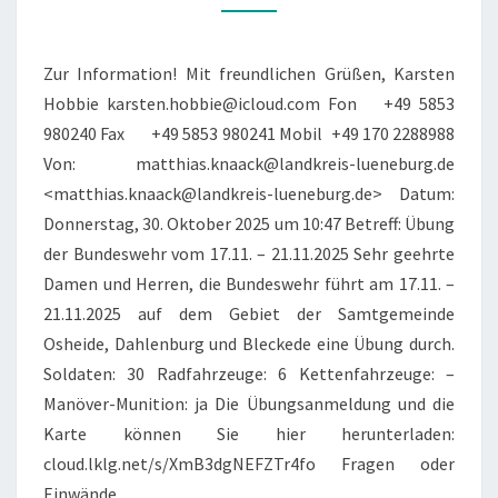
17.11.
–
21.11.2025
Zur Information! Mit freundlichen Grüßen, Karsten
Hobbie karsten.hobbie@icloud.com Fon +49 5853
980240 Fax +49 5853 980241 Mobil +49 170 2288988
Von: matthias.knaack@landkreis-lueneburg.de
<matthias.knaack@landkreis-lueneburg.de> Datum:
Donnerstag, 30. Oktober 2025 um 10:47 Betreff: Übung
der Bundeswehr vom 17.11. – 21.11.2025 Sehr geehrte
Damen und Herren, die Bundeswehr führt am 17.11. –
21.11.2025 auf dem Gebiet der Samtgemeinde
Osheide, Dahlenburg und Bleckede eine Übung durch.
Soldaten: 30 Radfahrzeuge: 6 Kettenfahrzeuge: –
Manöver-Munition: ja Die Übungsanmeldung und die
Karte können Sie hier herunterladen:
cloud.lklg.net/s/XmB3dgNEFZTr4fo Fragen oder
Einwände…