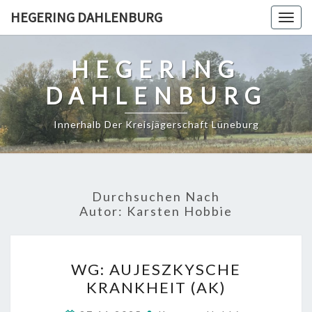
Skip
HEGERING DAHLENBURG
Togg
to
navig
content
HEGERING
DAHLENBURG
Innerhalb Der Kreisjägerschaft Lüneburg
Durchsuchen Nach
Autor:
Karsten Hobbie
WG:
WG: AUJESZKYSCHE
AUJESZKYSCHE
KRANKHEIT (AK)
KRANKHEIT
(AK)