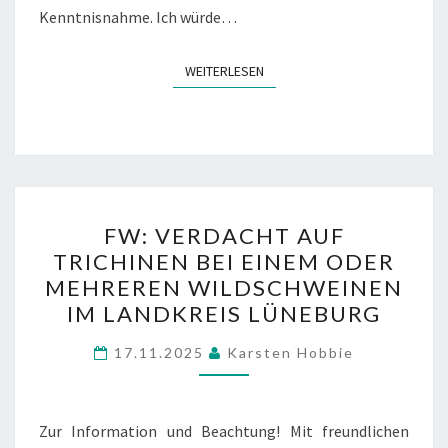
Kenntnisnahme. Ich würde…
WEITERLESEN
WEITERLESEN
FW:
FW: VERDACHT AUF
VERDACHT
TRICHINEN BEI EINEM ODER
AUF
MEHREREN WILDSCHWEINEN
TRICHINEN
IM LANDKREIS LÜNEBURG
BEI
EINEM
17.11.2025
Karsten Hobbie
ODER
MEHREREN
Zur Information und Beachtung! Mit freundlichen
WILDSCHWEINEN