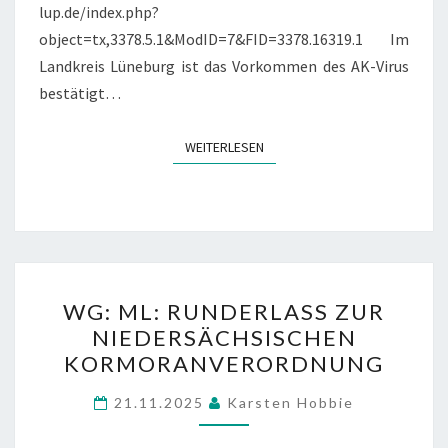
lup.de/index.php?
object=tx,3378.5.1&ModID=7&FID=3378.16319.1 Im
Landkreis Lüneburg ist das Vorkommen des AK-Virus
bestätigt…
WEITERLESEN
WEITERLESEN
WG:
WG: ML: RUNDERLASS ZUR
ML:
NIEDERSÄCHSISCHEN
RUNDERLASS
KORMORANVERORDNUNG
ZUR
NIEDERSÄCHSISCHEN
21.11.2025
Karsten Hobbie
KORMORANVERORDNUNG