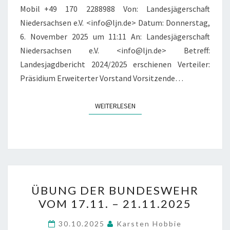
Mobil +49 170 2288988 Von: Landesjägerschaft
Niedersachsen e.V. <info@ljn.de> Datum: Donnerstag,
6. November 2025 um 11:11 An: Landesjägerschaft
Niedersachsen e.V. <info@ljn.de> Betreff:
Landesjagdbericht 2024/2025 erschienen Verteiler:
Präsidium Erweiterter Vorstand Vorsitzende…
WEITERLESEN
WEITERLESEN
ÜBUNG
ÜBUNG DER BUNDESWEHR
DER
VOM 17.11. – 21.11.2025
BUNDESWEHR
VOM
30.10.2025
Karsten Hobbie