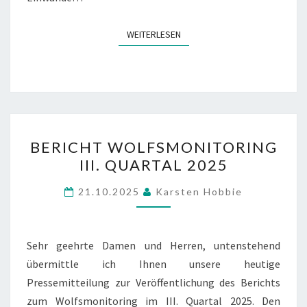
WEITERLESEN
WEITERLESEN
BERICHT
BERICHT WOLFSMONITORING
WOLFSMONITORING
III. QUARTAL 2025
III.
QUARTAL
21.10.2025
Karsten Hobbie
2025
Sehr geehrte Damen und Herren, untenstehend
übermittle ich Ihnen unsere heutige
Pressemitteilung zur Veröffentlichung des Berichts
zum Wolfsmonitoring im III. Quartal 2025. Den