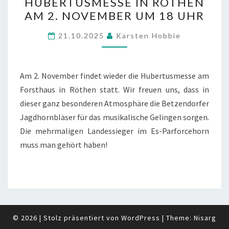
HUBERTUSMESSE IN RÖTHEN
IN
AM 2. NOVEMBER UM 18 UHR
RÖTHEN
AM
21.10.2025
Karsten Hobbie
2.
NOVEMBER
UM
Am 2. November findet wieder die Hubertusmesse am
18
Forsthaus in Röthen statt. Wir freuen uns, dass in
UHR
dieser ganz besonderen Atmosphäre die Betzendorfer
Jagdhornbläser für das musikalische Gelingen sorgen.
Die mehrmaligen Landessieger im Es-Parforcehorn
muss man gehört haben!
© 2026
|
Stolz präsentiert von
WordPress
|
Theme:
Nisarg