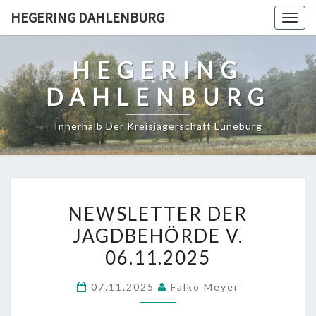
Skip
HEGERING DAHLENBURG
Togg
to
navig
content
HEGERING
DAHLENBURG
Innerhalb Der Kreisjägerschaft Lüneburg
NEWSLETTER
NEWSLETTER DER
DER
JAGDBEHÖRDE V.
JAGDBEHÖRDE
06.11.2025
V.
06.11.2025
07.11.2025
Falko Meyer