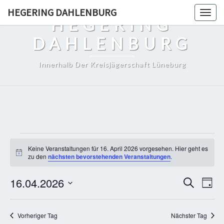
Skip
HEGERING DAHLENBURG
Togg
to
HEGERING
navig
content
DAHLENBURG
Innerhalb Der Kreisjägerschaft Lüneburg
Veranstaltungen
Keine Veranstaltungen für 16. April 2026 vorgesehen. Hier geht es
für
Hinweis
zu den
nächsten bevorstehenden Veranstaltungen
.
16.
Veranst
Vera
16.04.2026
Suche
April
Tag
Ansi
Suche
Datum
2026
Navi
und
wählen.
Vorheriger Tag
Nächster Tag
Ansichte