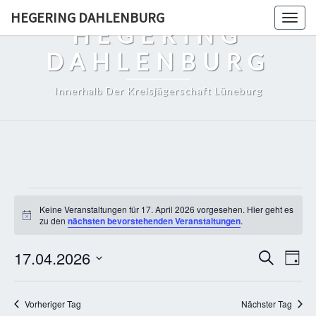
Skip
HEGERING DAHLENBURG
Togg
to
HEGERING
navig
content
DAHLENBURG
Innerhalb Der Kreisjägerschaft Lüneburg
Veranstaltungen
Keine Veranstaltungen für 17. April 2026 vorgesehen. Hier geht es
für
Hinweis
zu den
nächsten bevorstehenden Veranstaltungen
.
17.
Veranst
Vera
17.04.2026
Suche
April
Tag
Ansi
Suche
Datum
2026
Navi
und
wählen.
Vorheriger Tag
Nächster Tag
Ansichte